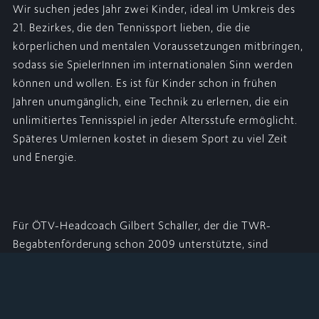
Wir suchen jedes Jahr zwei Kinder, ideal im Umkreis des
21. Bezirkes, die den Tennissport lieben, die die
körperlichen und mentalen Voraussetzungen mitbringen,
sodass sie SpielerInnen im internationalen Sinn werden
können und wollen. Es ist für Kinder schon in frühen
Jahren unumgänglich, eine Technik zu erlernen, die ein
unlimitiertes Tennisspiel in jeder Altersstufe ermöglicht.
Späteres Umlernen kostet in diesem Sport zu viel Zeit
und Energie.
Für ÖTV-Headcoach Gilbert Schaller, der die TWR-
Begabtenförderung schon 2009 unterstützte, sind
derartige Aktivitäten "zukunftsorientiert, attraktiv und
haben internationales Niveau."
Im Detail:
Zwei SpielerInnen bekommen die Chance auf